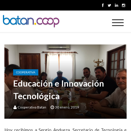
Skip
to
content
Cooperativa Batan
COOPERATIVA
Educación e Innovación
Tecnológica
Cooperativa Batan
30 enero, 2019
Hoy recibimos a Sergio Andueza, Secretario de Tecnología e