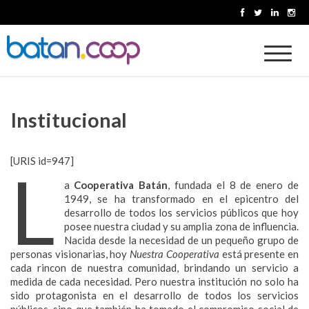
Skip
to
content
Cooperativa Batan
Institucional
[URIS id=947]
L
a
Cooperativa Batán
, fundada el 8 de enero de
1949, se ha transformado en el epicentro del
desarrollo de todos los servicios públicos que hoy
posee nuestra ciudad y su amplia zona de influencia.
Nacida desde la necesidad de un pequeño grupo de
personas visionarias, hoy
Nuestra Coo
perativa
está presente en
cada rincon de nuestra comunidad, brindando un servicio a
medida de cada necesidad. Pero nuestra institución no solo ha
sido protagonista en el desarrollo de todos los servicios
públicos, sino que también ha tomado el compromiso social de