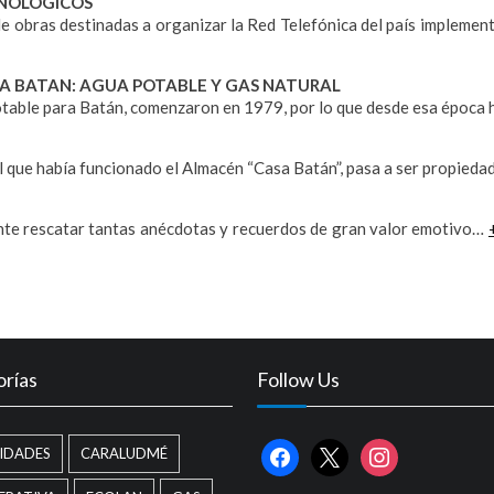
ECNOLOGICOS
de obras destinadas a organizar la Red Telefónica del país implemen
ARA BATAN: AGUA POTABLE Y GAS NATURAL
Potable para Batán, comenzaron en 1979, por lo que desde esa époc
en el que había funcionado el Almacén “Casa Batán”, pasa a ser propie
cante rescatar tantas anécdotas y recuerdos de gran valor emotivo…
rías
Follow Us
facebook
x
instagram
IDADES
CARALUDMÉ