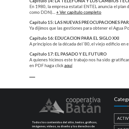
Capítulo 14: LA TELEFONIA Y LOS CAMBIOS T
En 1980, la empresa estatal ENTEL anuncia el plan 
como DDN)…
+ Ver capítulo completo
Capítulo 15: LAS NUEVAS PREOCUPACIONES P
Ya dijimos que las gestiones para obtener el Agua 
Capítulo 16: EDUCACION PARA EL SIGLO XXI
A principios de la década del ‘80, el viejo edificio 
Capítulo 17: EL PASADO Y EL FUTURO
A quienes hicimos este trabajo nos ha sido gratifi
en PDF haga click
aquí
Catego
ACTIV
Todos los contenidos del sitio, textos, gráficos,
imágenes, videos, su diseño y los derechos de