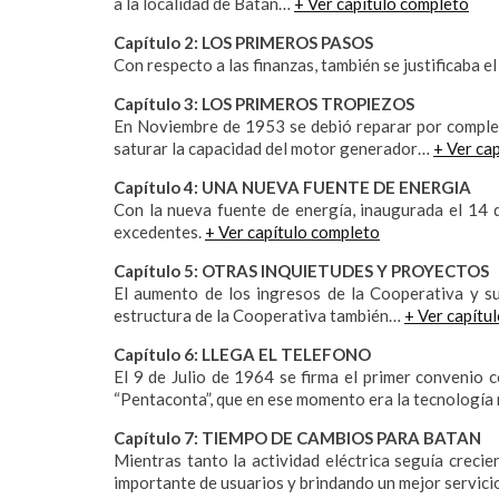
a la localidad de Batán…
+ Ver capítulo completo
Capítulo 2: LOS PRIMEROS PASOS
Con respecto a las finanzas, también se justificaba 
Capítulo 3: LOS PRIMEROS TROPIEZOS
En Noviembre de 1953 se debió reparar por comple
saturar la capacidad del motor generador…
+ Ver ca
Capítulo 4: UNA NUEVA FUENTE DE ENERGIA
Con la nueva fuente de energía, inaugurada el 14 d
excedentes.
+ Ver capítulo completo
Capítulo 5: OTRAS INQUIETUDES Y PROYECTOS
El aumento de los ingresos de la Cooperativa y su
estructura de la Cooperativa también…
+ Ver capítu
Capítulo 6: LLEGA EL TELEFONO
El 9 de Julio de 1964 se firma el primer conveni
“Pentaconta”, que en ese momento era la tecnología
Capítulo 7: TIEMPO DE CAMBIOS PARA BATAN
Mientras tanto la actividad eléctrica seguía creci
importante de usuarios y brindando un mejor servici