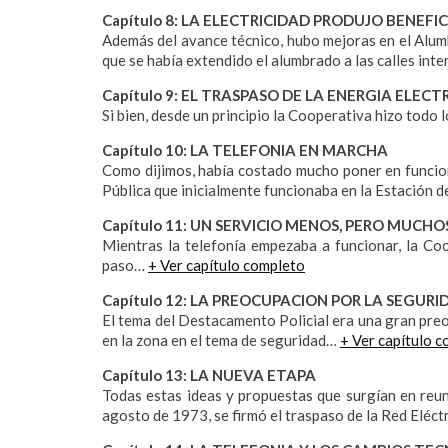
Capítulo 8: LA ELECTRICIDAD PRODUJO BENEFI
Además del avance técnico, hubo mejoras en el Alum
que se había extendido el alumbrado a las calles in
Capítulo 9: EL TRASPASO DE LA ENERGIA ELEC
Si bien, desde un principio la Cooperativa hizo todo 
Capítulo 10: LA TELEFONIA EN MARCHA
Como dijimos, había costado mucho poner en funcion
Pública que inicialmente funcionaba en la Estación d
Capítulo 11: UN SERVICIO MENOS, PERO MUCH
Mientras la telefonía empezaba a funcionar, la Co
paso…
+ Ver capítulo completo
Capítulo 12: LA PREOCUPACION POR LA SEGURI
El tema del Destacamento Policial era una gran pre
en la zona en el tema de seguridad…
+ Ver capítulo 
Capítulo 13: LA NUEVA ETAPA
Todas estas ideas y propuestas que surgían en reu
agosto de 1973, se firmó el traspaso de la Red Eléc