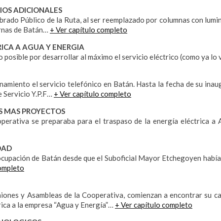
CIOS ADICIONALES
brado Público de la Ruta, al ser reemplazado por columnas con lumin
ternas de Batán…
+ Ver capítulo completo
TRICA A AGUA Y ENERGIA
lo posible por desarrollar al máximo el servicio eléctrico (como ya l
amiento el servicio telefónico en Batán. Hasta la fecha de su inaug
e Servicio Y.P.F…
+ Ver capítulo completo
OS MAS PROYECTOS
operativa se preparaba para el traspaso de la energía eléctrica a
DAD
ocupación de Batán desde que el Suboficial Mayor Etchegoyen había s
completo
niones y Asambleas de la Cooperativa, comienzan a encontrar su ca
trica a la empresa “Agua y Energía”…
+ Ver capítulo completo