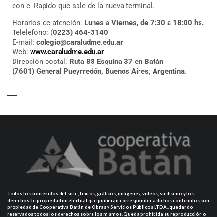
con el Rapido que sale de la nueva terminal.
Horarios de atención:
Lunes a Viernes, de 7:30 a 18:00 hs.
Telelefono: (
0223) 464-3140
E-mail:
colegio@caraludme.edu.ar
Web:
www.caraludme.edu.ar
Dirección postal:
Ruta 88 Esquina 37 en Batán
(7601) General Pueyrredón, Buenos Aires, Argentina.
Todos los contenidos del sitio, textos, gráficos, imágenes, videos, su diseño y los
derechos de propiedad intelectual que pudieran corresponder a dichos contenidos son
propiedad de Cooperativa Batán de Obras y Servicios Públicos LTDA., quedando
reservados todos los derechos sobre los mismos. Queda prohibida su reproducción o