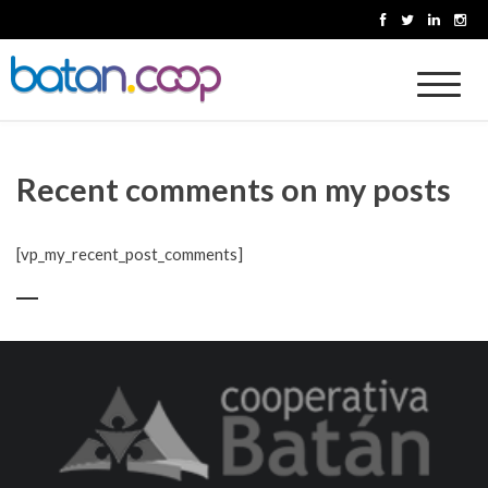
Skip
to
content
Cooperativa Batan
Recent comments on my posts
[vp_my_recent_post_comments]