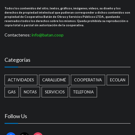
Todos los contenidos del sitio, textos, gráficos, imágenes, videos, su diseño y los
derechos de propiedad intelectual que pudieran corresponder a dichos contenidos son
propiedad de Cooperativa Batán de Obras y Servicios Públicos LTDA., quedando
reservados todos los derechos sobre los mismos. Queda prohibida su reproducción o
copia total o parcial sin autorización de la cooperativa.
Contactenos:
info@batan.coop
Categorías
ACTIVIDADES
CARALUDMÉ
COOPERATIVA
ECOLAN
GAS
NOTAS
SERVICIOS
TELEFONIA
Follow Us