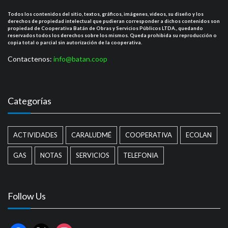
Todos los contenidos del sitio, textos, gráficos, imágenes, videos, su diseño y los
derechos de propiedad intelectual que pudieran corresponder a dichos contenidos son
propiedad de Cooperativa Batán de Obras y Servicios Públicos LTDA., quedando
reservados todos los derechos sobre los mismos. Queda prohibida su reproducción o
copia total o parcial sin autorización de la cooperativa.
Contactenos:
info@batan.coop
Categorías
ACTIVIDADES
CARALUDMÉ
COOPERATIVA
ECOLAN
GAS
NOTAS
SERVICIOS
TELEFONIA
Follow Us