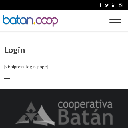
Skip
to
content
Cooperativa Batan
Login
[viralpress_login_page]